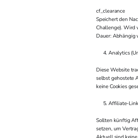
cf_clearance
Speichert den Nac
Challenge). Wird 
Dauer: Abhängig v
Analytics (
Diese Website tra
selbst gehostete
keine Cookies gese
Affiliate-Lin
Sollten künftig Af
setzen, um Vertra
Aktuell sind keine 