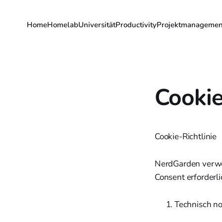
Home
Homelab
Universität
Productivity
Projektmanagemen
Cooki
Cookie-Richtlinie
NerdGarden verwen
Consent erforderlic
Technisch no