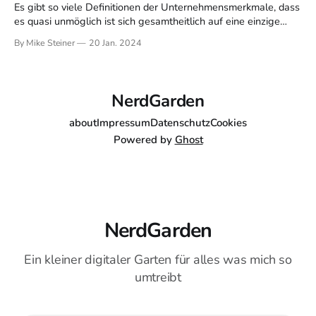
Es gibt so viele Definitionen der Unternehmensmerkmale, dass
es quasi unmöglich ist sich gesamtheitlich auf eine einzige
wissenschaftlich festzulgegen. Dies macht das Thema
By Mike Steiner
20 Jan. 2024
"Unternehmen" auch so komplex, dass man die Führung
dessen als eigenständiges 10 ECS Modul an der FU Hagen
belegen kann. Trotzdem kann man ein paar
NerdGarden
about
Impressum
Datenschutz
Cookies
Powered by
Ghost
NerdGarden
Ein kleiner digitaler Garten für alles was mich so
umtreibt