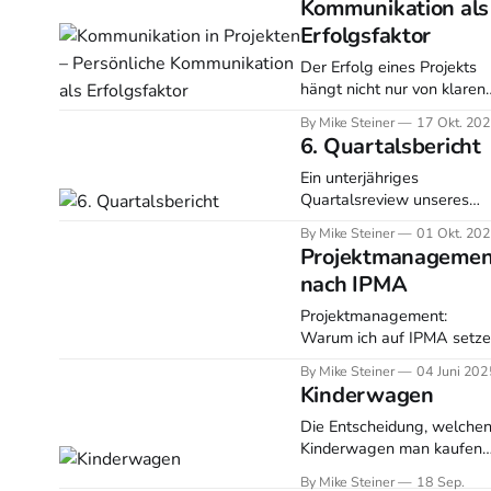
Kommunikation als
Erfolgsfaktor
Der Erfolg eines Projekts
hängt nicht nur von klaren
Zielen und solider Planung
By Mike Steiner
17 Okt. 20
ab. Er basiert vor allem auf
6. Quartalsbericht
der Qualität der
Kommunikation zwischen
Ein unterjähriges
allen Beteiligten. Ein guter
Quartalsreview unseres
Kommunikationsfluss hält
jüngsten Familienmitglieds
By Mike Steiner
01 Okt. 20
Teams auf Kurs, sorgt für
Projektmanagemen
Transparenz und verhinder
nach IPMA
Missverständnisse. Studien
zeigen, dass mangelnde
Projektmanagement:
Kommunikation zu
Warum ich auf IPMA setze
Zeitverlust, erhöhter
Als Projektmanager bei de
By Mike Steiner
04 Juni 20
Fehlerquote und im
Telekom habe ich in den
Kinderwagen
letzten Jahren viele
Methoden und
Die Entscheidung, welche
Zertifizierungen
Kinderwagen man kaufen
kennengelernt. Doch das
sollte ist eine der
By Mike Steiner
18 Sep.