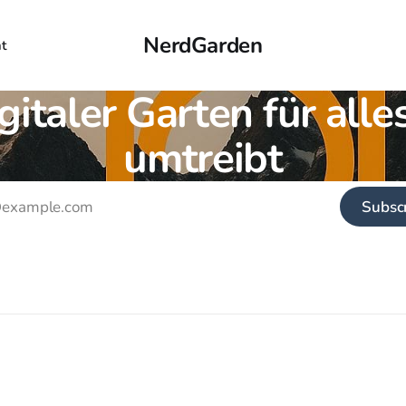
NerdGarden
t
igitaler Garten für all
umtreibt
Subsc