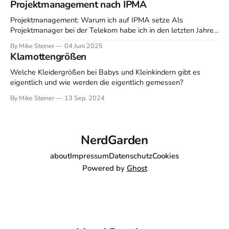
Projektmanagement nach IPMA
Projektmanagement: Warum ich auf IPMA setze Als
Projektmanager bei der Telekom habe ich in den letzten Jahren
viele Methoden und Zertifizierungen kennengelernt. Doch das
By Mike Steiner
04 Juni 2025
Projektmanagement nach IPMA hat für mich einen ganz
Klamottengrößen
besonderen Stellenwert bekommen – und ich möchte gerne
teilen, warum das so ist und wie ich davon profitiere. Was
Welche Kleidergrößen bei Babys und Kleinkindern gibt es
eigentlich und wie werden die eigentlich gemessen?
By Mike Steiner
13 Sep. 2024
NerdGarden
about
Impressum
Datenschutz
Cookies
Powered by
Ghost