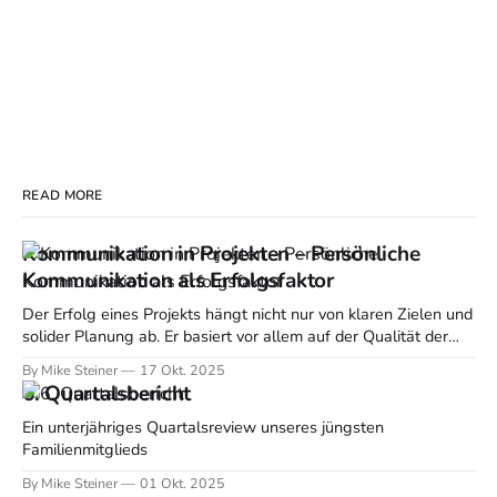
READ MORE
Kommunikation in Projekten – Persönliche
Kommunikation als Erfolgsfaktor
Der Erfolg eines Projekts hängt nicht nur von klaren Zielen und
solider Planung ab. Er basiert vor allem auf der Qualität der
Kommunikation zwischen allen Beteiligten. Ein guter
By Mike Steiner
17 Okt. 2025
Kommunikationsfluss hält Teams auf Kurs, sorgt für
6. Quartalsbericht
Transparenz und verhindert Missverständnisse. Studien zeigen,
dass mangelnde Kommunikation zu Zeitverlust, erhöhter
Ein unterjähriges Quartalsreview unseres jüngsten
Fehlerquote und im
Familienmitglieds
By Mike Steiner
01 Okt. 2025