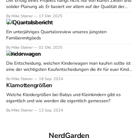
Der Erfolg eines Projekts hängt nicht nur von klaren Zielen und
solider Planung ab. Er basiert vor allem auf der Qualität der
Kommunikation zwischen allen Beteiligten. Ein guter
By Mike Steiner
17 Okt. 2025
Kommunikationsfluss hält Teams auf Kurs, sorgt für
6. Quartalsbericht
Transparenz und verhindert Missverständnisse. Studien zeigen,
dass mangelnde Kommunikation zu Zeitverlust, erhöhter
Ein unterjähriges Quartalsreview unseres jüngsten
Fehlerquote und im
Familienmitglieds
By Mike Steiner
01 Okt. 2025
Kinderwagen
Die Entscheidung, welchen Kinderwagen man kaufen sollte ist
eine der wichtigsten Kaufentscheidungen die ihr für euer Kind
treffen werdet. Denn ohne den ist es ziemlich aufwendig mobil
By Mike Steiner
18 Sep. 2024
zu sein, daher will das wirklich gut überlegt sein. Sucht euch
Klamottengrößen
am besten schon mal mehrere Fachgeschäfte in eurer Nähe
(BabyOne ist zwar
Welche Kleidergrößen bei Babys und Kleinkindern gibt es
eigentlich und wie werden die eigentlich gemessen?
By Mike Steiner
13 Sep. 2024
NerdGarden