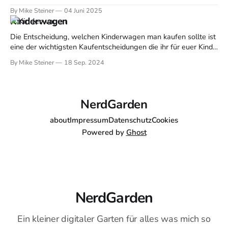
viele Methoden und Zertifizierungen kennengelernt. Doch das
By Mike Steiner
04 Juni 2025
Projektmanagement nach IPMA hat für mich einen ganz
Kinderwagen
besonderen Stellenwert bekommen – und ich möchte gerne
teilen, warum das so ist und wie ich davon profitiere. Was
Die Entscheidung, welchen Kinderwagen man kaufen sollte ist
eine der wichtigsten Kaufentscheidungen die ihr für euer Kind
treffen werdet. Denn ohne den ist es ziemlich aufwendig mobil
By Mike Steiner
18 Sep. 2024
zu sein, daher will das wirklich gut überlegt sein. Sucht euch
am besten schon mal mehrere Fachgeschäfte in eurer Nähe
(BabyOne ist zwar
NerdGarden
about
Impressum
Datenschutz
Cookies
Powered by
Ghost
NerdGarden
Ein kleiner digitaler Garten für alles was mich so