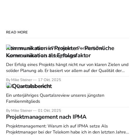
READ MORE
Kommunikation in Projekten – Persönliche
Kommunikation als Erfolgsfaktor
Der Erfolg eines Projekts hängt nicht nur von klaren Zielen und
solider Planung ab. Er basiert vor allem auf der Qualität der
Kommunikation zwischen allen Beteiligten. Ein guter
By Mike Steiner
17 Okt. 2025
Kommunikationsfluss hält Teams auf Kurs, sorgt für
6. Quartalsbericht
Transparenz und verhindert Missverständnisse. Studien zeigen,
dass mangelnde Kommunikation zu Zeitverlust, erhöhter
Ein unterjähriges Quartalsreview unseres jüngsten
Fehlerquote und im
Familienmitglieds
By Mike Steiner
01 Okt. 2025
Projektmanagement nach IPMA
Projektmanagement: Warum ich auf IPMA setze Als
Projektmanager bei der Telekom habe ich in den letzten Jahren