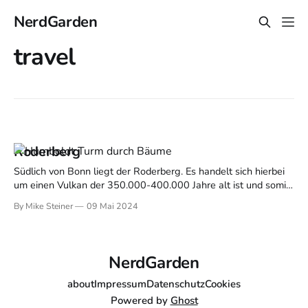
NerdGarden
travel
Roderberg
Südlich von Bonn liegt der Roderberg. Es handelt sich hierbei
um einen Vulkan der 350.000-400.000 Jahre alt ist und somit
der wohl jüngste Vulkan im näheren Umkreis von Bonn. Es
By Mike Steiner
09 Mai 2024
handelt sich hierbei um ein Naturschutzgebiet von dem aus
man einen schönen Blick auf Bonn und auch den
NerdGarden
about
Impressum
Datenschutz
Cookies
Powered by
Ghost