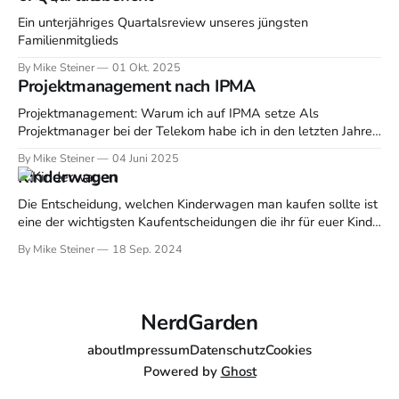
Transparenz und verhindert Missverständnisse. Studien zeigen,
dass mangelnde Kommunikation zu Zeitverlust, erhöhter
Ein unterjähriges Quartalsreview unseres jüngsten
Fehlerquote und im
Familienmitglieds
By Mike Steiner
01 Okt. 2025
Projektmanagement nach IPMA
Projektmanagement: Warum ich auf IPMA setze Als
Projektmanager bei der Telekom habe ich in den letzten Jahren
viele Methoden und Zertifizierungen kennengelernt. Doch das
By Mike Steiner
04 Juni 2025
Projektmanagement nach IPMA hat für mich einen ganz
Kinderwagen
besonderen Stellenwert bekommen – und ich möchte gerne
teilen, warum das so ist und wie ich davon profitiere. Was
Die Entscheidung, welchen Kinderwagen man kaufen sollte ist
eine der wichtigsten Kaufentscheidungen die ihr für euer Kind
treffen werdet. Denn ohne den ist es ziemlich aufwendig mobil
By Mike Steiner
18 Sep. 2024
zu sein, daher will das wirklich gut überlegt sein. Sucht euch
am besten schon mal mehrere Fachgeschäfte in eurer Nähe
(BabyOne ist zwar
NerdGarden
about
Impressum
Datenschutz
Cookies
Powered by
Ghost