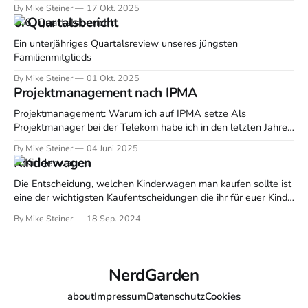
Kommunikation zwischen allen Beteiligten. Ein guter
By Mike Steiner
17 Okt. 2025
Kommunikationsfluss hält Teams auf Kurs, sorgt für
6. Quartalsbericht
Transparenz und verhindert Missverständnisse. Studien zeigen,
dass mangelnde Kommunikation zu Zeitverlust, erhöhter
Ein unterjähriges Quartalsreview unseres jüngsten
Fehlerquote und im
Familienmitglieds
By Mike Steiner
01 Okt. 2025
Projektmanagement nach IPMA
Projektmanagement: Warum ich auf IPMA setze Als
Projektmanager bei der Telekom habe ich in den letzten Jahren
viele Methoden und Zertifizierungen kennengelernt. Doch das
By Mike Steiner
04 Juni 2025
Projektmanagement nach IPMA hat für mich einen ganz
Kinderwagen
besonderen Stellenwert bekommen – und ich möchte gerne
teilen, warum das so ist und wie ich davon profitiere. Was
Die Entscheidung, welchen Kinderwagen man kaufen sollte ist
eine der wichtigsten Kaufentscheidungen die ihr für euer Kind
treffen werdet. Denn ohne den ist es ziemlich aufwendig mobil
By Mike Steiner
18 Sep. 2024
zu sein, daher will das wirklich gut überlegt sein. Sucht euch
am besten schon mal mehrere Fachgeschäfte in eurer Nähe
(BabyOne ist zwar
NerdGarden
about
Impressum
Datenschutz
Cookies